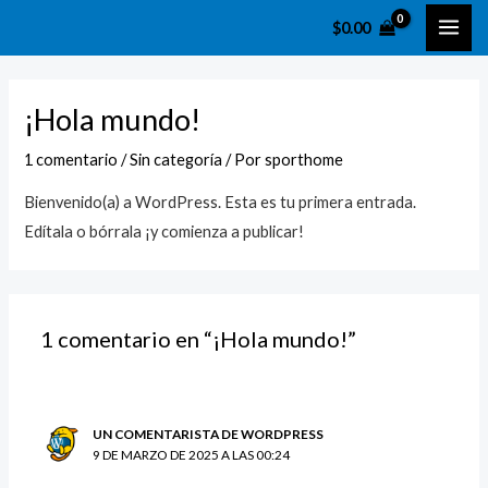
Ir
MAI
$
0.00
al
ME
contenido
¡Hola mundo!
1 comentario
/
Sin categoría
/ Por
sporthome
Bienvenido(a) a WordPress. Esta es tu primera entrada.
Edítala o bórrala ¡y comienza a publicar!
1 comentario en “¡Hola mundo!”
UN COMENTARISTA DE WORDPRESS
9 DE MARZO DE 2025 A LAS 00:24