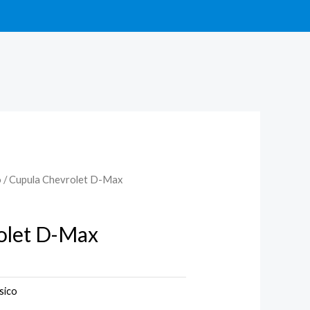
o
/ Cupula Chevrolet D-Max
olet D-Max
sico