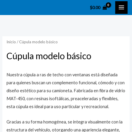
Ir
1
3
2
2
2
1
MAI
$
0.00
al
p
p
p
3
7
5
ME
contenido
r
r
r
p
p
p
o
o
o
r
r
r
d
d
d
o
o
o
Inicio
/ Cúpula modelo básico
u
u
u
d
d
d
Cúpula modelo básico
c
c
c
u
u
u
t
t
t
c
c
c
o
o
o
t
t
t
Nuestra cúpula a ras de techo con ventanas está diseñada
s
s
o
o
o
para quienes buscan un complemento funcional, cómodo y con
s
s
s
diseño estético para su camioneta. Fabricada en fibra de vidrio
MAT-450, con resinas isoftálicas, preaceleradas y flexibles,
esta cúpula es ideal para uso particular y recreacional.
Gracias a su forma homogénea, se integra visualmente con la
estructura del vehículo, otorgando una apariencia elegante,