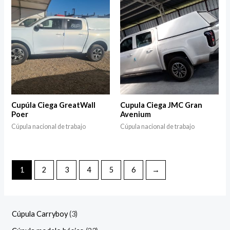
Cupúla Ciega GreatWall
Cupula Ciega JMC Gran
Poer
Avenium
Cúpula nacional de trabajo
Cúpula nacional de trabajo
1
2
3
4
5
6
→
Cúpula Carryboy
3