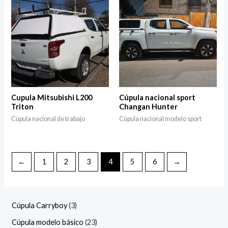
Cupula Mitsubishi L200
Cúpula nacional sport
Triton
Changan Hunter
Cúpula nacional de trabajo
Cúpula nacional modelo sport
←
1
2
3
4
5
6
→
Cúpula Carryboy
3
Cúpula modelo básico
23